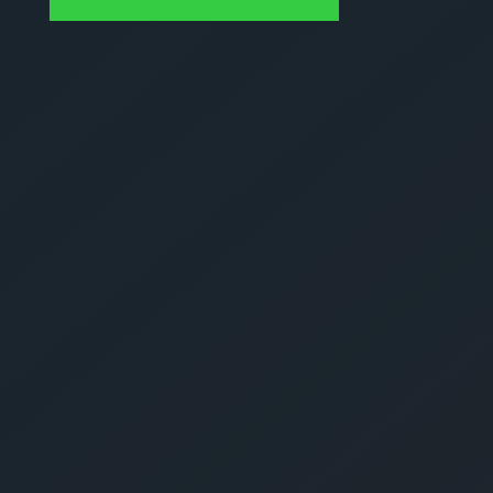
kostenlose
Schrottabholung
Pulheim anfragen:
Schrottankauf
Schrottabholung
Schrottcontainer
Schrottmonatge
Sostiges