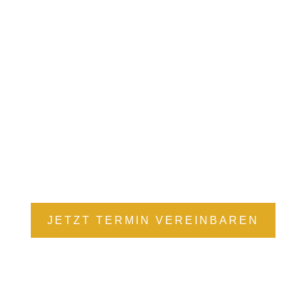
SCHROTT IMPORT UND EXPOERT
Wir übernehmen auch den AnVerkauf von
Unfallwagen oder verschrotten Ihr Auto
JETZT TERMIN VEREINBAREN