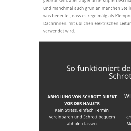
gefärbt sein, aber abgenutzte Kupferbesch
und manchmal auch grün an manchen Stellen. 
was bedeutet, dass es regelmäig als Klempne
Dachrinnen, mit üblichen elektrischen Leit
verwendet wird.
So funktioniert de
Schro
WI
ABHOLUNG VON SCHROTT DIREKT
VOR DER HAUSTR
Kein Stress, einfach Termin
vereinbaren und Schrott bequem
en
abholen lassen
Me