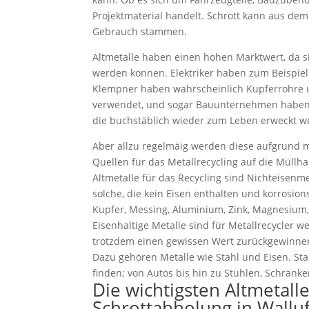
Projektmaterial handelt. Schrott kann aus de
Gebrauch stammen.
Altmetalle haben einen hohen Marktwert, da 
werden können. Elektriker haben zum Beispiel
Klempner haben wahrscheinlich Kupferrohre
verwendet, und sogar Bauunternehmen haben B
die buchstäblich wieder zum Leben erweckt w
Aber allzu regelmäig werden diese aufgrund
Quellen für das Metallrecycling auf die Müllha
Altmetalle für das Recycling sind Nichteisenme
solche, die kein Eisen enthalten und korrosion
Kupfer, Messing, Aluminium, Zink, Magnesium, 
Eisenhaltige Metalle sind für Metallrecycler w
trotzdem einen gewissen Wert zurückgewinne
Dazu gehören Metalle wie Stahl und Eisen. Stah
finden; von Autos bis hin zu Stühlen, Schränk
Die wichtigsten Altmetall
Schrottabholung in Wallu