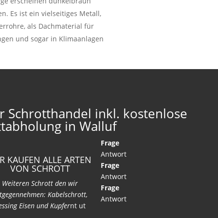
läge erscheinen dunkelbraun
Es ist ein vielseitiges Metall,
rrohre, als Dachmaterial für
ungen und sogar in Klimaanlagen
r Schrotthandel inkl. kostenlose
ttabholung in Walluf
Frage
Antwort
R KAUFEN ALLE ARTEN
Frage
VON SCHROTT
Antwort
Weiteren Schrott den wir
Frage
tgegennehmen: Kabelschrott,
Antwort
ssing Eisen und Kupfer
nt ut