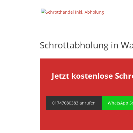
Schrottabholung in Wa
Jetzt kostenlose Schr
01747080383 anrufen
WhatsApp Se