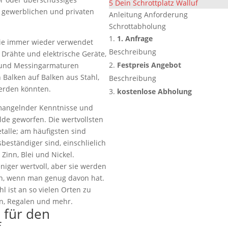
5
Dein Schrottplatz Walluf
m gewerblichen und privaten
Anleitung Anforderung
Schrottabholung
1. Anfrage
sie immer wieder verwendet
Beschreibung
 Drähte und elektrische Geräte,
Festpreis Angebot
 und Messingarmaturen
alken auf Balken aus Stahl,
Beschreibung
erden könnten.
kostenlose Abholung
 mangelnder Kenntnisse und
lde geworfen. Die wertvollsten
talle; am häufigsten sind
sbeständiger sind, einschlielich
Zinn, Blei und Nickel.
eniger wertvoll, aber sie werden
n, wenn man genug davon hat.
l ist an so vielen Orten zu
en, Regalen und mehr.
e für den
f