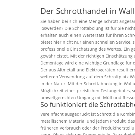
Der Schrotthandel in Wall
Sie haben bei sich eine Menge Schrott anges
loswerden? Die Schrottabolung ist für Sie nich
erhalten auch einen Wertersatz für ihren Schr
bietet hier nicht nur einen schnellen Service,
professionelle Einschätzung des Wertes. Ein g
gewährleistet. Mit der richtigen Einschätzung
Demontage wird eine wichtige Grundlage für 
Der aus Altmetall und Elektrogeräten resultier
weiteren Verwendung auf dem Schrottplatz Wa
in der Natur. Mit der Schrottabholung in Wall
Möglichkeit eines preislichen Festangebotes, 
umweltgerechten Umgang mit Müll und Resso
So funktioniert die Schrottabh
Vereinfacht ausgedrückt ist Schrott die Kombin
metallischem Material und jedem Produkt, das
früheren Verbrauch oder der Produktherstell
kann. Ob es sich um Fahrzeugteile, Bauzubeh