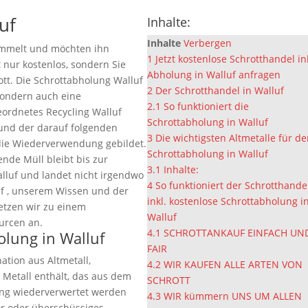
uf
Inhalte:
Inhalte
Verbergen
ammelt und möchten ihn
1
Jetzt kostenlose Schrotthandel in
t nur kostenlos, sondern Sie
Abholung in Walluf anfragen
ott. Die Schrottabholung Walluf
2
Der Schrotthandel in Walluf
 sondern auch eine
2.1
So funktioniert die
eordnetes Recycling Walluf
Schrottabholung in Walluf
 und der darauf folgenden
3
Die wichtigsten Altmetalle für d
die Wiederverwendung gebildet.
Schrottabholung in Walluf
ende Müll bleibt bis zur
3.1
Inhalte:
lluf und landet nicht irgendwo
4
So funktioniert der Schrotthande
uf , unserem Wissen und der
inkl. kostenlose Schrottabholung i
setzen wir zu einem
Walluf
urcen an.
4.1
SCHROTTANKAUF EINFACH UN
olung in Walluf
FAIR
ation aus Altmetall,
4.2
WIR KAUFEN ALLE ARTEN VON
 Metall enthält, das aus dem
SCHROTT
ung wiederverwertet werden
4.3
WIR kümmern UNS UM ALLEN
ör oder überschüssiges