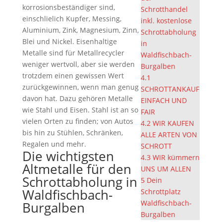
korrosionsbeständiger sind,
Schrotthandel
einschlielich Kupfer, Messing,
inkl. kostenlose
Aluminium, Zink, Magnesium, Zinn,
Schrottabholung
Blei und Nickel. Eisenhaltige
in
Metalle sind für Metallrecycler
Waldfischbach-
weniger wertvoll, aber sie werden
Burgalben
trotzdem einen gewissen Wert
4.1
zurückgewinnen, wenn man genug
SCHROTTANKAUF
davon hat. Dazu gehören Metalle
EINFACH UND
wie Stahl und Eisen. Stahl ist an so
FAIR
vielen Orten zu finden; von Autos
4.2
WIR KAUFEN
bis hin zu Stühlen, Schränken,
ALLE ARTEN VON
Regalen und mehr.
SCHROTT
Die wichtigsten
4.3
WIR kümmern
Altmetalle für den
UNS UM ALLEN
Schrottabholung in
5
Dein
Waldfischbach-
Schrottplatz
Waldfischbach-
Burgalben
Burgalben