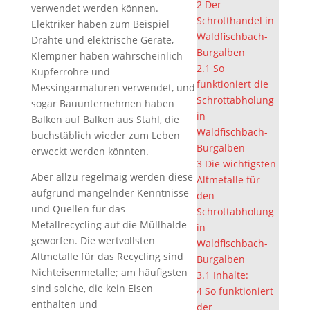
2
Der
verwendet werden können.
Schrotthandel in
Elektriker haben zum Beispiel
Waldfischbach-
Drähte und elektrische Geräte,
Burgalben
Klempner haben wahrscheinlich
2.1
So
Kupferrohre und
funktioniert die
Messingarmaturen verwendet, und
Schrottabholung
sogar Bauunternehmen haben
in
Balken auf Balken aus Stahl, die
Waldfischbach-
buchstäblich wieder zum Leben
Burgalben
erweckt werden könnten.
3
Die wichtigsten
Aber allzu regelmäig werden diese
Altmetalle für
aufgrund mangelnder Kenntnisse
den
und Quellen für das
Schrottabholung
Metallrecycling auf die Müllhalde
in
geworfen. Die wertvollsten
Waldfischbach-
Altmetalle für das Recycling sind
Burgalben
Nichteisenmetalle; am häufigsten
3.1
Inhalte:
sind solche, die kein Eisen
4
So funktioniert
enthalten und
der