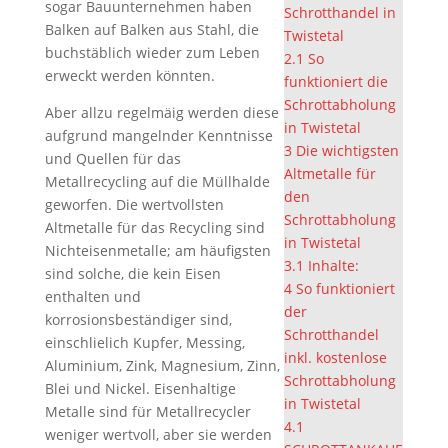
sogar Bauunternehmen haben
Schrotthandel in
Balken auf Balken aus Stahl, die
Twistetal
buchstäblich wieder zum Leben
2.1
So
erweckt werden könnten.
funktioniert die
Schrottabholung
Aber allzu regelmäig werden diese
in Twistetal
aufgrund mangelnder Kenntnisse
3
Die wichtigsten
und Quellen für das
Altmetalle für
Metallrecycling auf die Müllhalde
den
geworfen. Die wertvollsten
Schrottabholung
Altmetalle für das Recycling sind
in Twistetal
Nichteisenmetalle; am häufigsten
3.1
Inhalte:
sind solche, die kein Eisen
4
So funktioniert
enthalten und
der
korrosionsbeständiger sind,
Schrotthandel
einschlielich Kupfer, Messing,
inkl. kostenlose
Aluminium, Zink, Magnesium, Zinn,
Schrottabholung
Blei und Nickel. Eisenhaltige
in Twistetal
Metalle sind für Metallrecycler
4.1
weniger wertvoll, aber sie werden