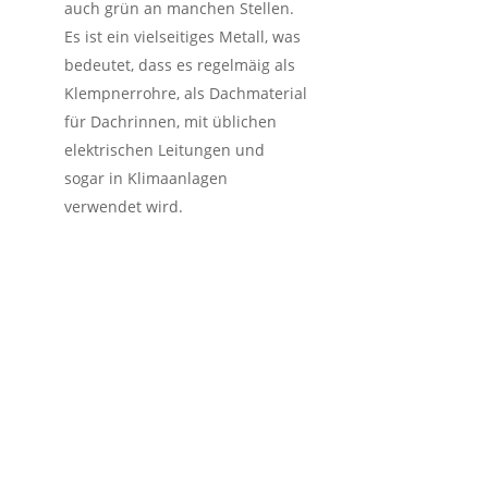
auch grün an manchen Stellen.
Es ist ein vielseitiges Metall, was
bedeutet, dass es regelmäig als
Klempnerrohre, als Dachmaterial
für Dachrinnen, mit üblichen
elektrischen Leitungen und
sogar in Klimaanlagen
verwendet wird.
So funktioniert der
Schrotthandel inkl.
kostenlose
Schrottabholung in
Twistetal