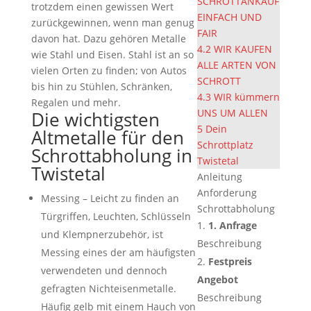
SCHROTTANKAUF
trotzdem einen gewissen Wert
EINFACH UND
zurückgewinnen, wenn man genug
FAIR
davon hat. Dazu gehören Metalle
4.2
WIR KAUFEN
wie Stahl und Eisen. Stahl ist an so
ALLE ARTEN VON
vielen Orten zu finden; von Autos
SCHROTT
bis hin zu Stühlen, Schränken,
4.3
WIR kümmern
Regalen und mehr.
UNS UM ALLEN
Die wichtigsten
5
Dein
Altmetalle für den
Schrottplatz
Schrottabholung in
Twistetal
Twistetal
Anleitung
Anforderung
Messing – Leicht zu finden an
Schrottabholung
Türgriffen, Leuchten, Schlüsseln
1. Anfrage
und Klempnerzubehör, ist
Beschreibung
Messing eines der am häufigsten
Festpreis
verwendeten und dennoch
Angebot
gefragten Nichteisenmetalle.
Beschreibung
Häufig gelb mit einem Hauch von