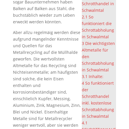
sogar Bauunternehmen haben
Schrotthandel in
Balken auf Balken aus Stahl, die
Schwalmtal
buchstäblich wieder zum Leben
2.1
So
erweckt werden könnten.
funktioniert die
Schrottabholung
Aber allzu regelmäig werden diese
in Schwalmtal
aufgrund mangelnder Kenntnisse
3
Die wichtigsten
und Quellen für das
Altmetalle für
Metallrecycling auf die Müllhalde
den
geworfen. Die wertvollsten
Schrottabholung
Altmetalle für das Recycling sind
in Schwalmtal
Nichteisenmetalle; am häufigsten
3.1
Inhalte:
sind solche, die kein Eisen
4
So funktioniert
enthalten und
der
korrosionsbeständiger sind,
Schrotthandel
einschlielich Kupfer, Messing,
inkl. kostenlose
Aluminium, Zink, Magnesium, Zinn,
Schrottabholung
Blei und Nickel. Eisenhaltige
in Schwalmtal
Metalle sind für Metallrecycler
4.1
weniger wertvoll, aber sie werden