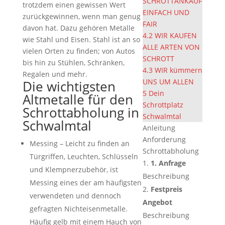
SCHROTTANKAUF
trotzdem einen gewissen Wert
EINFACH UND
zurückgewinnen, wenn man genug
FAIR
davon hat. Dazu gehören Metalle
4.2
WIR KAUFEN
wie Stahl und Eisen. Stahl ist an so
ALLE ARTEN VON
vielen Orten zu finden; von Autos
SCHROTT
bis hin zu Stühlen, Schränken,
4.3
WIR kümmern
Regalen und mehr.
UNS UM ALLEN
Die wichtigsten
5
Dein
Altmetalle für den
Schrottplatz
Schrottabholung in
Schwalmtal
Schwalmtal
Anleitung
Anforderung
Messing – Leicht zu finden an
Schrottabholung
Türgriffen, Leuchten, Schlüsseln
1. Anfrage
und Klempnerzubehör, ist
Beschreibung
Messing eines der am häufigsten
Festpreis
verwendeten und dennoch
Angebot
gefragten Nichteisenmetalle.
Beschreibung
Häufig gelb mit einem Hauch von