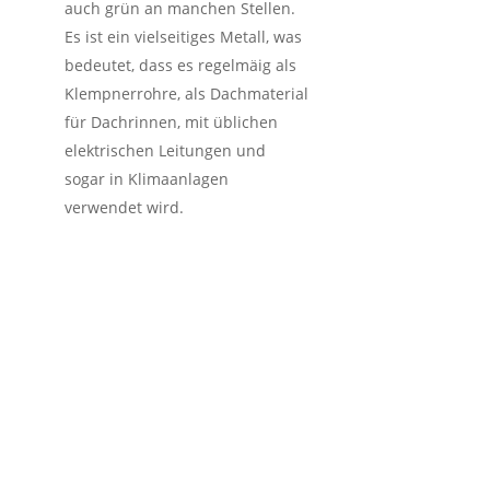
auch grün an manchen Stellen.
Es ist ein vielseitiges Metall, was
bedeutet, dass es regelmäig als
Klempnerrohre, als Dachmaterial
für Dachrinnen, mit üblichen
elektrischen Leitungen und
sogar in Klimaanlagen
verwendet wird.
So funktioniert der
Schrotthandel inkl.
kostenlose
Schrottabholung in
Schwalmtal