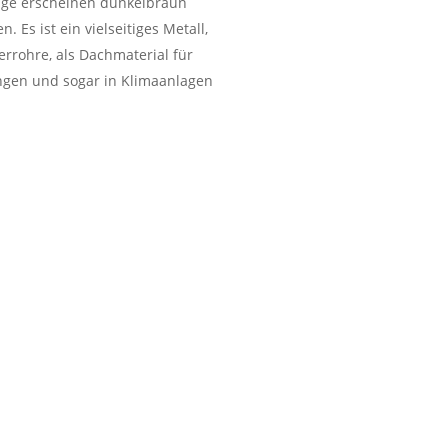
läge erscheinen dunkelbraun
Es ist ein vielseitiges Metall,
rrohre, als Dachmaterial für
ungen und sogar in Klimaanlagen
otthandel inkl. kostenlose
penheim
FEN ALLE ARTEN VON
T
chrott den wir entgegennehmen:
t, Messing Eisen und Kupfer
nt