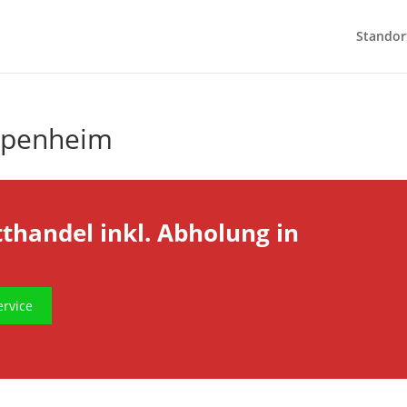
Standor
ppenheim
tthandel inkl. Abholung in
rvice