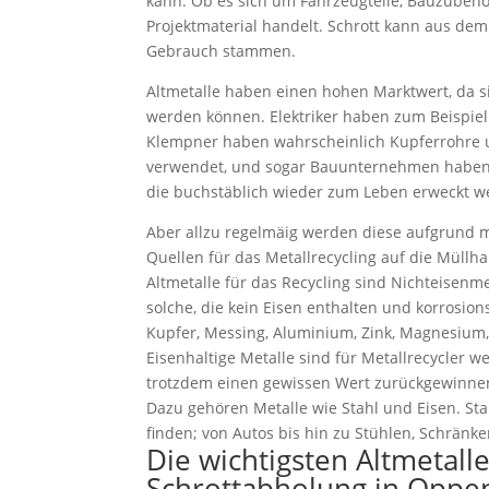
kann. Ob es sich um Fahrzeugteile, Bauzubeh
Projektmaterial handelt. Schrott kann aus de
Gebrauch stammen.
Altmetalle haben einen hohen Marktwert, da 
werden können. Elektriker haben zum Beispiel
Klempner haben wahrscheinlich Kupferrohre
verwendet, und sogar Bauunternehmen haben B
die buchstäblich wieder zum Leben erweckt w
Aber allzu regelmäig werden diese aufgrund
Quellen für das Metallrecycling auf die Müllha
Altmetalle für das Recycling sind Nichteisenme
solche, die kein Eisen enthalten und korrosion
Kupfer, Messing, Aluminium, Zink, Magnesium, 
Eisenhaltige Metalle sind für Metallrecycler w
trotzdem einen gewissen Wert zurückgewinne
Dazu gehören Metalle wie Stahl und Eisen. Stah
finden; von Autos bis hin zu Stühlen, Schränk
Die wichtigsten Altmetall
Schrottabholung in Opp