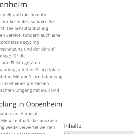
penheim
ammelt und möchten ihn
t nur kostenlos, sondern Sie
ott. Die Schrottabholung
len Service, sondern auch eine
eordnetes Recycling
inschätzung und der darauf
dlage für die
 und Elektrogeräten
rwendung auf dem Schrottplatz
Natur. Mit der Schrottabholung
chkeit eines preislichen
erechten Umgang mit Müll und
bholung in Oppenheim
ation aus Altmetall,
 Metall enthält, das aus dem
Inhalte:
ung wiederverwertet werden