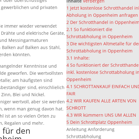
ör oder überschüssiges
Inhalte
Verbergen
m gewerblichen und privaten
1
Jetzt kostenlose Schrotthandel in
Abholung in Oppenheim anfragen
2
Der Schrotthandel in Oppenhei
sie immer wieder verwendet
2.1
So funktioniert die
 Drähte und elektrische Geräte,
Schrottabholung in Oppenheim
 und Messingarmaturen
3
Die wichtigsten Altmetalle für d
alken auf Balken aus Stahl,
Schrottabholung in Oppenheim
erden könnten.
3.1
Inhalte:
4
So funktioniert der Schrotthande
 mangelnder Kenntnisse und
inkl. kostenlose Schrottabholung i
lde geworfen. Die wertvollsten
Oppenheim
talle; am häufigsten sind
4.1
SCHROTTANKAUF EINFACH UN
sbeständiger sind, einschlielich
FAIR
Zinn, Blei und Nickel.
4.2
WIR KAUFEN ALLE ARTEN VON
eniger wertvoll, aber sie werden
SCHROTT
n, wenn man genug davon hat.
4.3
WIR kümmern UNS UM ALLEN
l ist an so vielen Orten zu
5
Dein Schrottplatz Oppenheim
en, Regalen und mehr.
e für den
Anleitung Anforderung
enheim
Schrottabholung