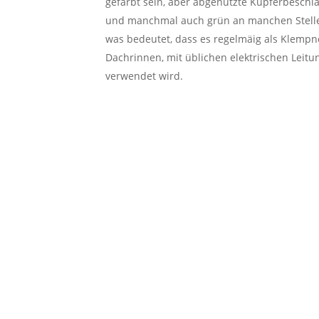
gefärbt sein, aber abgenutzte Kupferbesch
und manchmal auch grün an manchen Stellen. 
was bedeutet, dass es regelmäig als Klempne
Dachrinnen, mit üblichen elektrischen Leit
verwendet wird.
So funktioniert der Schr
Schrottabholung in Op
ABHOLUNG VON SCHROTT
WIR KAU
DIREKT VOR DER HAUSTR
SCHROT
Kein Stress, einfach Termin
Weiteren S
vereinbaren und Schrott
Kabelschrot
bequem abholen lassen
ut