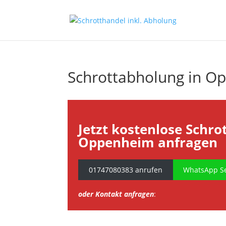
Schrottabholung in O
Jetzt kostenlose Schro
Oppenheim anfragen
01747080383 anrufen
WhatsApp Se
oder Kontakt anfragen
: