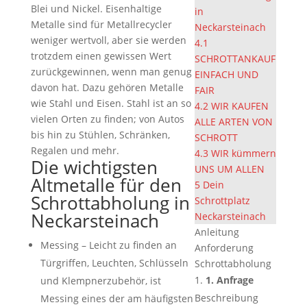
Blei und Nickel. Eisenhaltige
in
Metalle sind für Metallrecycler
Neckarsteinach
weniger wertvoll, aber sie werden
4.1
trotzdem einen gewissen Wert
SCHROTTANKAUF
zurückgewinnen, wenn man genug
EINFACH UND
davon hat. Dazu gehören Metalle
FAIR
wie Stahl und Eisen. Stahl ist an so
4.2
WIR KAUFEN
vielen Orten zu finden; von Autos
ALLE ARTEN VON
bis hin zu Stühlen, Schränken,
SCHROTT
Regalen und mehr.
4.3
WIR kümmern
Die wichtigsten
UNS UM ALLEN
Altmetalle für den
5
Dein
Schrottabholung in
Schrottplatz
Neckarsteinach
Neckarsteinach
Anleitung
Messing – Leicht zu finden an
Anforderung
Türgriffen, Leuchten, Schlüsseln
Schrottabholung
1. Anfrage
und Klempnerzubehör, ist
Beschreibung
Messing eines der am häufigsten