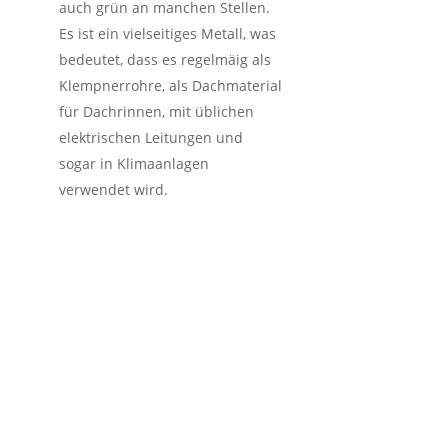
auch grün an manchen Stellen.
Es ist ein vielseitiges Metall, was
bedeutet, dass es regelmäig als
Klempnerrohre, als Dachmaterial
für Dachrinnen, mit üblichen
elektrischen Leitungen und
sogar in Klimaanlagen
verwendet wird.
So funktioniert der
Schrotthandel inkl.
kostenlose
Schrottabholung in
Meschede