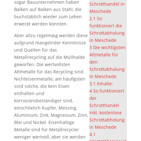
sogar Bauunternehmen haben
Schrotthandel in
Balken auf Balken aus Stahl, die
Meschede
buchstäblich wieder zum Leben
2.1
So
erweckt werden könnten.
funktioniert die
Schrottabholung
Aber allzu regelmäig werden diese
in Meschede
aufgrund mangelnder Kenntnisse
3
Die wichtigsten
und Quellen für das
Altmetalle für
Metallrecycling auf die Müllhalde
den
geworfen. Die wertvollsten
Schrottabholung
Altmetalle für das Recycling sind
in Meschede
Nichteisenmetalle; am häufigsten
3.1
Inhalte:
sind solche, die kein Eisen
4
So funktioniert
enthalten und
der
korrosionsbeständiger sind,
Schrotthandel
einschlielich Kupfer, Messing,
inkl. kostenlose
Aluminium, Zink, Magnesium, Zinn,
Schrottabholung
Blei und Nickel. Eisenhaltige
in Meschede
Metalle sind für Metallrecycler
4.1
weniger wertvoll, aber sie werden