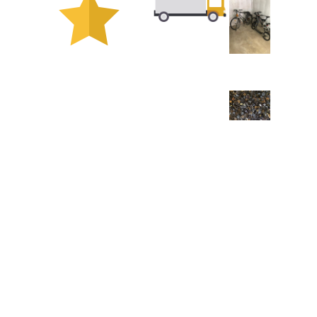
WIR
Frage
kümmern
SCHROTTANKAUF
Antwort
UNS UM
EINFACH UND
ALLEN
FAIR
Sie brauchen
Wir kaufen Ihren
nur Kontakt zu
Schrott zum
uns aufnehmen,
Festpreis, Sie
um den Rest
brauchen nur
kümmern wir
verkaufen wenn Sie
uns. Profietiren
unser Preis
SIe von unseren
überzeugt.
Rundum
Sorglos Paket.
Dein Schrottplatz
Kastellaun