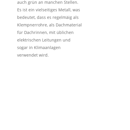
auch grün an manchen Stellen.
Es ist ein vielseitiges Metall, was
bedeutet, dass es regelmäig als
Klempnerrohre, als Dachmaterial
für Dachrinnen, mit üblichen
elektrischen Leitungen und
sogar in Klimaanlagen
verwendet wird.
So funktioniert der
Schrotthandel inkl.
kostenlose
Schrottabholung in
Kastellaun