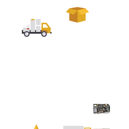
WIR KAUFEN
ALLE ARTEN
VON
SCHROTT
ABHOLUNG VON
SCHROTT DIREKT
Weiteren Schrott
VOR DER HAUSTR
den wir
Kein Stress, einfach
entgegennehmen:
Termin vereinbaren
Kabelschrott,
und Schrott bequem
Messing Eisen
abholen lassen
Frage
und Kupfer
nt ut
Antwort
Frage
Antwort