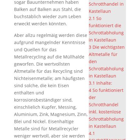
sogar Bauunternehmen haben
Schrotthandel in
Balken auf Balken aus Stahl, die
Kastellaun
buchstäblich wieder zum Leben
2.1
So
erweckt werden könnten.
funktioniert die
Schrottabholung
Aber allzu regelmäig werden diese
in Kastellaun
aufgrund mangelnder Kenntnisse
3
Die wichtigsten
und Quellen für das
Altmetalle für
Metallrecycling auf die Müllhalde
den
geworfen. Die wertvollsten
Schrottabholung
Altmetalle für das Recycling sind
in Kastellaun
Nichteisenmetalle; am häufigsten
3.1
Inhalte:
sind solche, die kein Eisen
4
So funktioniert
enthalten und
der
korrosionsbeständiger sind,
Schrotthandel
einschlielich Kupfer, Messing,
inkl. kostenlose
Aluminium, Zink, Magnesium, Zinn,
Schrottabholung
Blei und Nickel. Eisenhaltige
in Kastellaun
Metalle sind für Metallrecycler
4.1
weniger wertvoll, aber sie werden