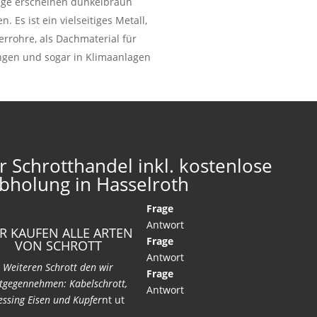
läge erscheinen dunkelbraun
Es ist ein vielseitiges Metall,
rrohre, als Dachmaterial für
ungen und sogar in Klimaanlagen
r Schrotthandel inkl. kostenlose
bholung in Hasselroth
Frage
Antwort
R KAUFEN ALLE ARTEN
Frage
VON SCHROTT
Antwort
Weiteren Schrott den wir
Frage
tgegennehmen: Kabelschrott,
Antwort
ssing Eisen und Kupfer
nt ut