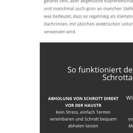
gefärbt sein, aber abgenutzte Kupferbesch
und manchmal auch grün an manchen Stellen. 
was bedeutet, dass es regelmäig als Klempne
Dachrinnen, mit üblichen elektrischen Leit
verwendet wird.
So funktioniert de
Schrotta
WI
ABHOLUNG VON SCHROTT DIREKT
VOR DER HAUSTR
Kein Stress, einfach Termin
vereinbaren und Schrott bequem
en
abholen lassen
Me