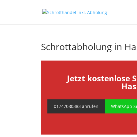
Schrottabholung in Ha
Jetzt kostenlose 
Has
01747080383 anrufen
WhatsApp Se