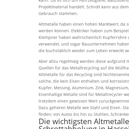
kann. Ob es sich um Fahrzeugteile, Bauzubeh
Projektmaterial handelt. Schrott kann aus de
Gebrauch stammen.
Altmetalle haben einen hohen Marktwert, da 
werden können. Elektriker haben zum Beispiel
Klempner haben wahrscheinlich Kupferrohre
verwendet, und sogar Bauunternehmen haben B
die buchstäblich wieder zum Leben erweckt w
Aber allzu regelmäig werden diese aufgrund
Quellen für das Metallrecycling auf die Müllha
Altmetalle für das Recycling sind Nichteisenme
solche, die kein Eisen enthalten und korrosion
Kupfer, Messing, Aluminium, Zink, Magnesium, 
Eisenhaltige Metalle sind für Metallrecycler w
trotzdem einen gewissen Wert zurückgewinne
Dazu gehören Metalle wie Stahl und Eisen. Stah
finden; von Autos bis hin zu Stühlen, Schränk
Die wichtigsten Altmetall
Schrottabholung in Hasse