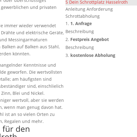
ör oder überschüssiges
5
Dein Schrottplatz Hasselroth
m gewerblichen und privaten
Anleitung Anforderung
Schrottabholung
1. Anfrage
sie immer wieder verwendet
Beschreibung
 Drähte und elektrische Geräte,
Festpreis Angebot
 und Messingarmaturen
alken auf Balken aus Stahl,
Beschreibung
erden könnten.
kostenlose Abholung
 mangelnder Kenntnisse und
lde geworfen. Die wertvollsten
talle; am häufigsten sind
sbeständiger sind, einschlielich
Zinn, Blei und Nickel.
eniger wertvoll, aber sie werden
n, wenn man genug davon hat.
l ist an so vielen Orten zu
en, Regalen und mehr.
e für den
lroth