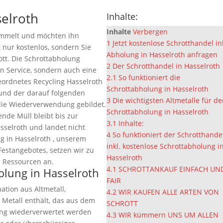
selroth
Inhalte:
Inhalte
Verbergen
ammelt und möchten ihn
1
Jetzt kostenlose Schrotthandel in
t nur kostenlos, sondern Sie
Abholung in Hasselroth anfragen
ott. Die Schrottabholung
2
Der Schrotthandel in Hasselroth
en Service, sondern auch eine
2.1
So funktioniert die
eordnetes Recycling Hasselroth
Schrottabholung in Hasselroth
 und der darauf folgenden
3
Die wichtigsten Altmetalle für d
die Wiederverwendung gebildet.
Schrottabholung in Hasselroth
ende Müll bleibt bis zur
3.1
Inhalte:
sselroth und landet nicht
4
So funktioniert der Schrotthande
g in Hasselroth , unserem
inkl. kostenlose Schrottabholung i
Festangebotes, setzen wir zu
Hasselroth
 Ressourcen an.
4.1
SCHROTTANKAUF EINFACH UN
holung in Hasselroth
FAIR
ation aus Altmetall,
4.2
WIR KAUFEN ALLE ARTEN VON
 Metall enthält, das aus dem
SCHROTT
ung wiederverwertet werden
4.3
WIR kümmern UNS UM ALLEN