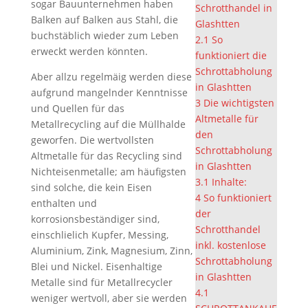
sogar Bauunternehmen haben
Schrotthandel in
Balken auf Balken aus Stahl, die
Glashtten
buchstäblich wieder zum Leben
2.1
So
erweckt werden könnten.
funktioniert die
Schrottabholung
Aber allzu regelmäig werden diese
in Glashtten
aufgrund mangelnder Kenntnisse
3
Die wichtigsten
und Quellen für das
Altmetalle für
Metallrecycling auf die Müllhalde
den
geworfen. Die wertvollsten
Schrottabholung
Altmetalle für das Recycling sind
in Glashtten
Nichteisenmetalle; am häufigsten
3.1
Inhalte:
sind solche, die kein Eisen
4
So funktioniert
enthalten und
der
korrosionsbeständiger sind,
Schrotthandel
einschlielich Kupfer, Messing,
inkl. kostenlose
Aluminium, Zink, Magnesium, Zinn,
Schrottabholung
Blei und Nickel. Eisenhaltige
in Glashtten
Metalle sind für Metallrecycler
4.1
weniger wertvoll, aber sie werden