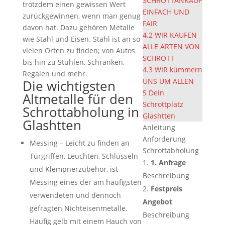
SCHROTTANKAUF
trotzdem einen gewissen Wert
EINFACH UND
zurückgewinnen, wenn man genug
FAIR
davon hat. Dazu gehören Metalle
4.2
WIR KAUFEN
wie Stahl und Eisen. Stahl ist an so
ALLE ARTEN VON
vielen Orten zu finden; von Autos
SCHROTT
bis hin zu Stühlen, Schränken,
4.3
WIR kümmern
Regalen und mehr.
UNS UM ALLEN
Die wichtigsten
5
Dein
Altmetalle für den
Schrottplatz
Schrottabholung in
Glashtten
Glashtten
Anleitung
Anforderung
Messing – Leicht zu finden an
Schrottabholung
Türgriffen, Leuchten, Schlüsseln
1. Anfrage
und Klempnerzubehör, ist
Beschreibung
Messing eines der am häufigsten
Festpreis
verwendeten und dennoch
Angebot
gefragten Nichteisenmetalle.
Beschreibung
Häufig gelb mit einem Hauch von