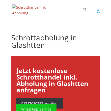
Schrottabholung in
Glashtten
Jetzt kostenlose
Schrotthandel inkl.
Abholung in Glashtten
anfragen
01747080383 anrufen
WhatsApp Service