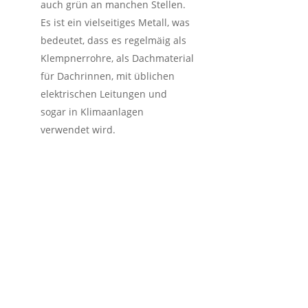
auch grün an manchen Stellen.
Es ist ein vielseitiges Metall, was
bedeutet, dass es regelmäig als
Klempnerrohre, als Dachmaterial
für Dachrinnen, mit üblichen
elektrischen Leitungen und
sogar in Klimaanlagen
verwendet wird.
So funktioniert der
Schrotthandel inkl.
kostenlose
Schrottabholung in
Glashtten