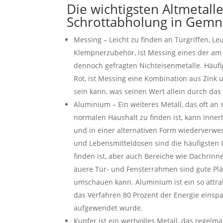
Die wichtigsten Altmetall
Schrottabholung in Gemn
Messing – Leicht zu finden an Türgriffen, L
Klempnerzubehör, ist Messing eines der am
dennoch gefragten Nichteisenmetalle. Häufi
Rot, ist Messing eine Kombination aus Zink 
sein kann, was seinen Wert allein durch das
Aluminium – Ein weiteres Metall, das oft an 
normalen Haushalt zu finden ist, kann inne
und in einer alternativen Form wiederverwe
und Lebensmitteldosen sind die häufigsten 
finden ist, aber auch Bereiche wie Dachrinn
äuere Tür- und Fensterrahmen sind gute Plä
umschauen kann. Aluminium ist ein so attrak
das Verfahren 80 Prozent der Energie einspar
aufgewendet wurde.
Kupfer ist ein wertvolles Metall, das regelm