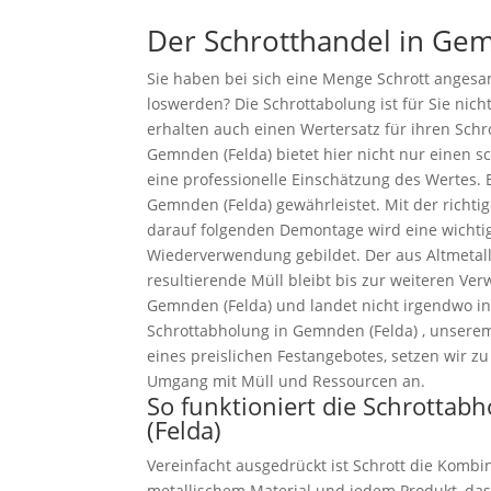
Der Schrotthandel in Gem
Sie haben bei sich eine Menge Schrott anges
loswerden? Die Schrottabolung ist für Sie nich
erhalten auch einen Wertersatz für ihren Schr
Gemnden (Felda) bietet hier nicht nur einen s
eine professionelle Einschätzung des Wertes. 
Gemnden (Felda) gewährleistet. Mit der richt
darauf folgenden Demontage wird eine wichtig
Wiederverwendung gebildet. Der aus Altmetall
resultierende Müll bleibt bis zur weiteren Ve
Gemnden (Felda) und landet nicht irgendwo in
Schrottabholung in Gemnden (Felda) , unsere
eines preislichen Festangebotes, setzen wir 
Umgang mit Müll und Ressourcen an.
So funktioniert die Schrotta
(Felda)
Vereinfacht ausgedrückt ist Schrott die Kombin
metallischem Material und jedem Produkt, das