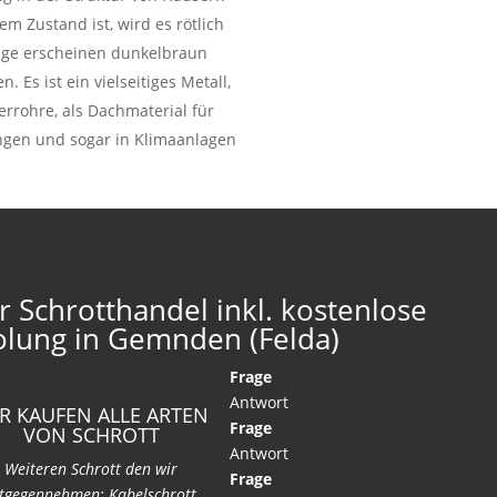
em Zustand ist, wird es rötlich
läge erscheinen dunkelbraun
Es ist ein vielseitiges Metall,
rrohre, als Dachmaterial für
ungen und sogar in Klimaanlagen
r Schrotthandel inkl. kostenlose
olung in Gemnden (Felda)
Frage
Antwort
R KAUFEN ALLE ARTEN
Frage
VON SCHROTT
Antwort
Weiteren Schrott den wir
Frage
tgegennehmen: Kabelschrott,