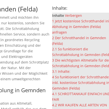
nden (Felda)
Inhalte:
Inhalte
Verbergen
ammelt und möchten ihn
1
Jetzt kostenlose Schrotthandel in
t nur kostenlos, sondern Sie
Abholung in Gemnden (Felda)
ott. Die Schrottabholung
anfragen
chnellen Service, sondern auch
2
Der Schrotthandel in Gemnden
Ein geordnetes Recycling
(Felda)
igen Einschätzung und der
2.1
So funktioniert die
e Grundlage für die
Schrottabholung in Gemnden (Feld
 und Elektrogeräten
3
Die wichtigsten Altmetalle für d
rwendung auf dem Schrottplatz
Schrottabholung in Gemnden (Feld
 der Natur. Mit der
3.1
Inhalte:
m Wissen und der Möglichkeit
4
So funktioniert der Schrotthande
zu einem umweltgerechten
inkl. kostenlose Schrottabholung i
Gemnden (Felda)
bholung in Gemnden
4.1
SCHROTTANKAUF EINFACH UN
FAIR
ation aus Altmetall,
4.2
WIR KAUFEN ALLE ARTEN VON
 Metall enthält, das aus dem