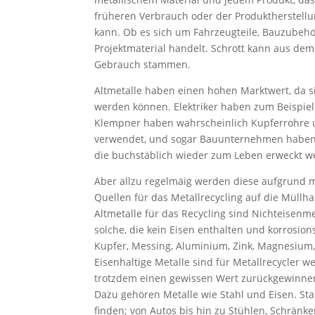
früheren Verbrauch oder der Produktherstell
kann. Ob es sich um Fahrzeugteile, Bauzubeh
Projektmaterial handelt. Schrott kann aus de
Gebrauch stammen.
Altmetalle haben einen hohen Marktwert, da 
werden können. Elektriker haben zum Beispiel
Klempner haben wahrscheinlich Kupferrohre
verwendet, und sogar Bauunternehmen haben B
die buchstäblich wieder zum Leben erweckt w
Aber allzu regelmäig werden diese aufgrund
Quellen für das Metallrecycling auf die Müllha
Altmetalle für das Recycling sind Nichteisenme
solche, die kein Eisen enthalten und korrosion
Kupfer, Messing, Aluminium, Zink, Magnesium, 
Eisenhaltige Metalle sind für Metallrecycler w
trotzdem einen gewissen Wert zurückgewinne
Dazu gehören Metalle wie Stahl und Eisen. Stah
finden; von Autos bis hin zu Stühlen, Schränk