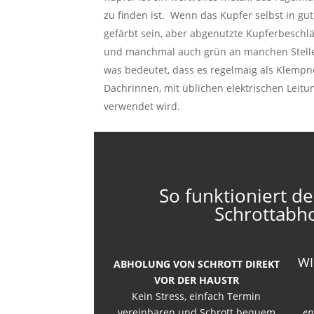
zu finden ist. Wenn das Kupfer selbst in gut
gefärbt sein, aber abgenutzte Kupferbesch
und manchmal auch grün an manchen Stellen. 
was bedeutet, dass es regelmäig als Klempne
Dachrinnen, mit üblichen elektrischen Leit
verwendet wird.
So funktioniert de
Schrottabh
WI
ABHOLUNG VON SCHROTT DIREKT
VOR DER HAUSTR
Kein Stress, einfach Termin
vereinbaren und Schrott bequem
en