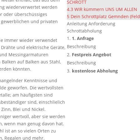
SCHROTT
ung wiederverwertet werden
4.3
WIR kümmern UNS UM ALLEN
ör oder überschüssiges
5
Dein Schrottplatz Gemnden (Feld
m gewerblichen und privaten
Anleitung Anforderung
Schrottabholung
1. Anfrage
sie immer wieder verwendet
Beschreibung
 Drähte und elektrische Geräte,
 und Messingarmaturen
Festpreis Angebot
alken auf Balken aus Stahl,
Beschreibung
erden könnten.
kostenlose Abholung
 mangelnder Kenntnisse und
lde geworfen. Die wertvollsten
talle; am häufigsten sind
sbeständiger sind, einschlielich
Zinn, Blei und Nickel.
eniger wertvoll, aber sie werden
n, wenn man genug davon hat.
l ist an so vielen Orten zu
en, Regalen und mehr.