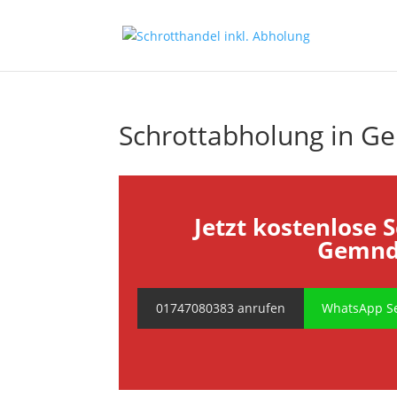
Schrottabholung in G
Jetzt kostenlose 
Gemnde
01747080383 anrufen
WhatsApp Se