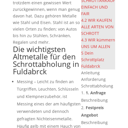
SCHROTTANKAUF
trotzdem einen gewissen Wert
EINFACH UND
zurückgewinnen, wenn man genug
FAIR
davon hat. Dazu gehören Metalle
4.2
WIR KAUFEN
wie Stahl und Eisen. Stahl ist an so
ALLE ARTEN VON
vielen Orten zu finden; von Autos
SCHROTT
bis hin zu Stühlen, Schränken,
4.3
WIR kümmern
Regalen und mehr.
UNS UM ALLEN
Die wichtigsten
5
Dein
Altmetalle für den
Schrottplatz
Schrottabholung in
Fuldabrck
Fuldabrck
Anleitung
Anforderung
Messing – Leicht zu finden an
Schrottabholung
Türgriffen, Leuchten, Schlüsseln
1. Anfrage
und Klempnerzubehör, ist
Beschreibung
Messing eines der am häufigsten
Festpreis
verwendeten und dennoch
Angebot
gefragten Nichteisenmetalle.
Beschreibung
Häufig gelb mit einem Hauch von