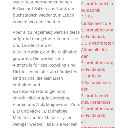
sogar Bauunternehmen haben
Schrotthandel in
Balken auf Balken aus Stahl, die
Fuldabrck
buchstäblich wieder zum Leben
2.1
So
erweckt werden könnten.
funktioniert die
Schrottabholung
Aber allzu regelmäig werden diese
in Fuldabrck
aufgrund mangelnder Kenntnisse
3
Die wichtigsten
und Quellen für das
Altmetalle für
Metallrecycling auf die Müllhalde
den
geworfen. Die wertvollsten
Schrottabholung
Altmetalle für das Recycling sind
in Fuldabrck
Nichteisenmetalle; am häufigsten
3.1
Inhalte:
sind solche, die kein Eisen
4
So funktioniert
enthalten und
der
korrosionsbeständiger sind,
Schrotthandel
einschlielich Kupfer, Messing,
inkl. kostenlose
Aluminium, Zink, Magnesium, Zinn,
Schrottabholung
Blei und Nickel. Eisenhaltige
in Fuldabrck
Metalle sind für Metallrecycler
4.1
weniger wertvoll, aber sie werden