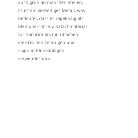
auch grün an manchen Stellen.
Es ist ein vielseitiges Metall, was
bedeutet, dass es regelmäig als
Klempnerrohre, als Dachmaterial
für Dachrinnen, mit üblichen
elektrischen Leitungen und
sogar in Klimaanlagen
verwendet wird.
So funktioniert der
Schrotthandel inkl.
kostenlose
Schrottabholung in
Fuldabrck