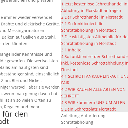
m gewerblichen und privaten
1
Jetzt kostenlose Schrotthandel in
Abholung in Florstadt anfragen
2
Der Schrotthandel in Florstadt
sie immer wieder verwendet
2.1
So funktioniert die
 Drähte und elektrische Geräte,
Schrottabholung in Florstadt
 und Messingarmaturen
3
Die wichtigsten Altmetalle für d
alken auf Balken aus Stahl,
Schrottabholung in Florstadt
erden könnten.
3.1
Inhalte:
 mangelnder Kenntnisse und
4
So funktioniert der Schrotthande
lde geworfen. Die wertvollsten
inkl. kostenlose Schrottabholung i
talle; am häufigsten sind
Florstadt
sbeständiger sind, einschlielich
4.1
SCHROTTANKAUF EINFACH UN
Zinn, Blei und Nickel.
FAIR
eniger wertvoll, aber sie werden
4.2
WIR KAUFEN ALLE ARTEN VON
n, wenn man genug davon hat.
SCHROTT
l ist an so vielen Orten zu
4.3
WIR kümmern UNS UM ALLEN
en, Regalen und mehr.
5
Dein Schrottplatz Florstadt
e für den
Anleitung Anforderung
adt
Schrottabholung