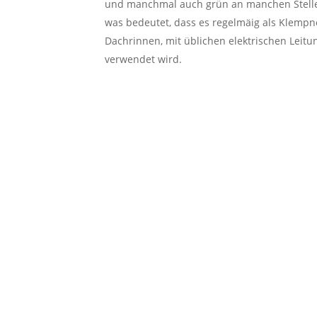
und manchmal auch grün an manchen Stellen. 
was bedeutet, dass es regelmäig als Klempne
Dachrinnen, mit üblichen elektrischen Leit
verwendet wird.
So funktioniert der Schr
Schrottabholung in Flor
ABHOLUNG VON SCHROTT
WIR KAU
DIREKT VOR DER HAUSTR
SCHROT
Kein Stress, einfach Termin
Weiteren S
vereinbaren und Schrott
Kabelschrot
bequem abholen lassen
ut