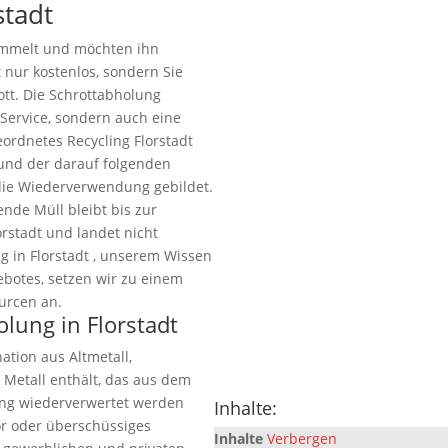
stadt
ammelt und möchten ihn
t nur kostenlos, sondern Sie
ott. Die Schrottabholung
n Service, sondern auch eine
eordnetes Recycling Florstadt
 und der darauf folgenden
die Wiederverwendung gebildet.
ende Müll bleibt bis zur
rstadt und landet nicht
g in Florstadt , unserem Wissen
ebotes, setzen wir zu einem
urcen an.
olung in Florstadt
ation aus Altmetall,
 Metall enthält, das aus dem
ung wiederverwertet werden
Inhalte:
ör oder überschüssiges
Inhalte
Verbergen