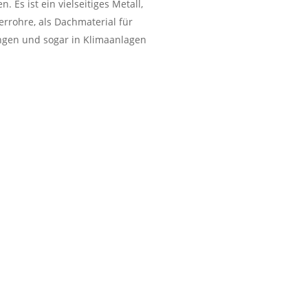
Es ist ein vielseitiges Metall,
rrohre, als Dachmaterial für
ungen und sogar in Klimaanlagen
otthandel inkl. kostenlose
stadt
FEN ALLE ARTEN VON
T
chrott den wir entgegennehmen:
t, Messing Eisen und Kupfer
nt
Frage