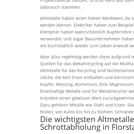
Projektmaterial handelt. Schrott kann aus de
Gebrauch stammen.
Altmetalle haben einen hohen Marktwert, da 
werden können. Elektriker haben zum Beispiel
Klempner haben wahrscheinlich Kupferrohre
verwendet, und sogar Bauunternehmen haben B
die buchstäblich wieder zum Leben erweckt w
Aber allzu regelmäig werden diese aufgrund
Quellen für das Metallrecycling auf die Müllha
Altmetalle für das Recycling sind Nichteisenme
solche, die kein Eisen enthalten und korrosion
Kupfer, Messing, Aluminium, Zink, Magnesium, 
Eisenhaltige Metalle sind für Metallrecycler w
trotzdem einen gewissen Wert zurückgewinne
Dazu gehören Metalle wie Stahl und Eisen. Stah
finden; von Autos bis hin zu Stühlen, Schränk
Die wichtigsten Altmetall
Schrottabholung in Florst