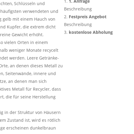
1. Anfrage
euchten, Schlüsseln und
Beschreibung
 häufigsten verwendeten und
Festpreis Angebot
g gelb mit einem Hauch von
Beschreibung
und Kupfer, die extrem dicht
kostenlose Abholung
 reine Gewicht erhöht.
so vielen Orten in einem
rhalb weniger Monate recycelt
ndet werden. Leere Getränke-
Orte, an denen dieses Metall zu
en, Seitenwände, innere und
tze, an denen man sich
tives Metall für Recycler, dass
t, die für seine Herstellung
äig in der Struktur von Häusern
em Zustand ist, wird es rötlich
läge erscheinen dunkelbraun