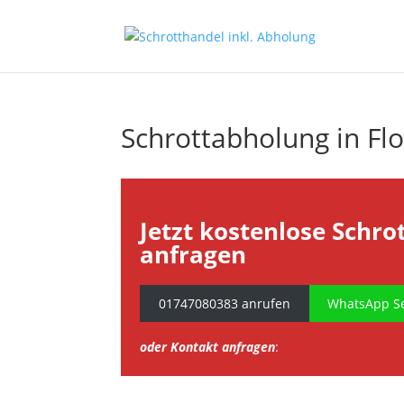
Schrottabholung in Flo
Jetzt kostenlose Schro
anfragen
01747080383 anrufen
WhatsApp Se
oder Kontakt anfragen
: