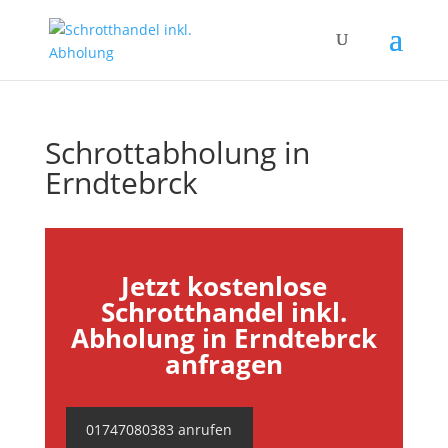
Schrottabholung in
Erndtebrck
Jetzt kostenlose
Schrotthandel inkl.
Abholung in Erndtebrck
anfragen
01747080383 anrufen