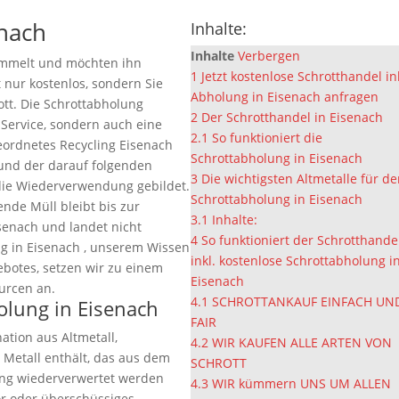
enach
Inhalte:
Inhalte
Verbergen
ammelt und möchten ihn
1
Jetzt kostenlose Schrotthandel in
t nur kostenlos, sondern Sie
Abholung in Eisenach anfragen
ott. Die Schrottabholung
2
Der Schrotthandel in Eisenach
 Service, sondern auch eine
2.1
So funktioniert die
eordnetes Recycling Eisenach
Schrottabholung in Eisenach
 und der darauf folgenden
3
Die wichtigsten Altmetalle für d
die Wiederverwendung gebildet.
Schrottabholung in Eisenach
ende Müll bleibt bis zur
3.1
Inhalte:
senach und landet nicht
4
So funktioniert der Schrotthande
ng in Eisenach , unserem Wissen
inkl. kostenlose Schrottabholung i
ebotes, setzen wir zu einem
Eisenach
urcen an.
4.1
SCHROTTANKAUF EINFACH UN
holung in Eisenach
FAIR
ation aus Altmetall,
4.2
WIR KAUFEN ALLE ARTEN VON
 Metall enthält, das aus dem
SCHROTT
ung wiederverwertet werden
4.3
WIR kümmern UNS UM ALLEN
ör oder überschüssiges