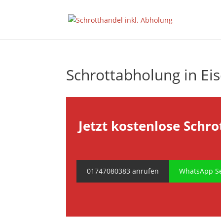
Schrottabholung in Ei
Jetzt kostenlose Schro
01747080383 anrufen
WhatsApp Se