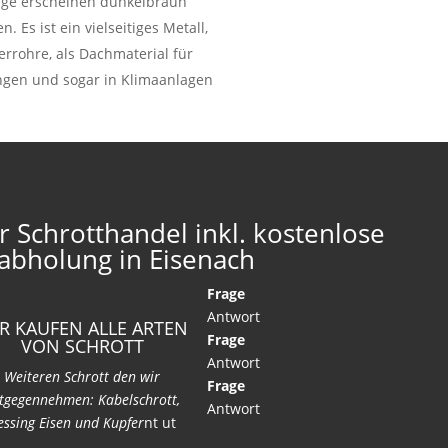
läge erscheinen dunkelbraun
Es ist ein vielseitiges Metall,
rrohre, als Dachmaterial für
ungen und sogar in Klimaanlagen
r Schrotthandel inkl. kostenlose
abholung in Eisenach
Frage
Antwort
R KAUFEN ALLE ARTEN
Frage
VON SCHROTT
Antwort
Weiteren Schrott den wir
Frage
tgegennehmen: Kabelschrott,
Antwort
ssing Eisen und Kupfer
nt ut