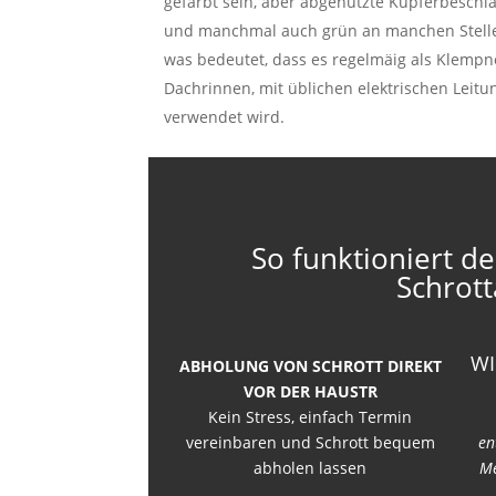
gefärbt sein, aber abgenutzte Kupferbesch
und manchmal auch grün an manchen Stellen. 
was bedeutet, dass es regelmäig als Klempne
Dachrinnen, mit üblichen elektrischen Leit
verwendet wird.
So funktioniert de
Schrott
WI
ABHOLUNG VON SCHROTT DIREKT
VOR DER HAUSTR
Kein Stress, einfach Termin
vereinbaren und Schrott bequem
en
abholen lassen
Me