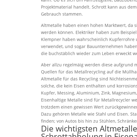
Projektmaterial handelt. Schrott kann aus de
Gebrauch stammen.
Altmetalle haben einen hohen Marktwert, da 
werden können. Elektriker haben zum Beispiel
Klempner haben wahrscheinlich Kupferrohre
verwendet, und sogar Bauunternehmen haben B
die buchstäblich wieder zum Leben erweckt w
Aber allzu regelmäig werden diese aufgrund
Quellen für das Metallrecycling auf die Müllha
Altmetalle für das Recycling sind Nichteisenme
solche, die kein Eisen enthalten und korrosion
Kupfer, Messing, Aluminium, Zink, Magnesium, 
Eisenhaltige Metalle sind für Metallrecycler w
trotzdem einen gewissen Wert zurückgewinne
Dazu gehören Metalle wie Stahl und Eisen. Stah
finden; von Autos bis hin zu Stühlen, Schränk
Die wichtigsten Altmetall
Schrottabholung in Eisen