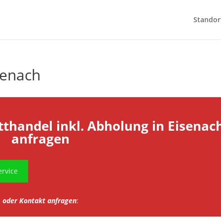
Standor
senach
tthandel inkl. Abholung in Eisenac
anfragen
rvice
oder Kontakt anfragen
: