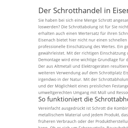
Der Schrotthandel in Eis
Sie haben bei sich eine Menge Schrott anges
loswerden? Die Schrottabolung ist für Sie nich
erhalten auch einen Wertersatz für ihren Schr
Eisenach bietet hier nicht nur einen schnellen
professionelle Einschätzung des Wertes. Ein g
gewährleistet. Mit der richtigen Einschätzung
Demontage wird eine wichtige Grundlage für 
Der aus Altmetall und Elektrogeräten resultier
weiteren Verwendung auf dem Schrottplatz Ei
irgendwo in der Natur. Mit der Schrottabholu
und der Möglichkeit eines preislichen Festang
umweltgerechten Umgang mit Müll und Resso
So funktioniert die Schrottab
Vereinfacht ausgedrückt ist Schrott die Kombin
metallischem Material und jedem Produkt, das
früheren Verbrauch oder der Produktherstell
kann. Ob es sich um Fahrzeugteile, Bauzubeh