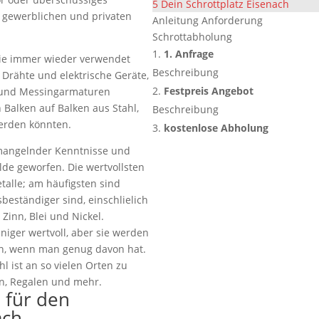
5
Dein Schrottplatz Eisenach
m gewerblichen und privaten
Anleitung Anforderung
Schrottabholung
1. Anfrage
sie immer wieder verwendet
Beschreibung
 Drähte und elektrische Geräte,
Festpreis Angebot
 und Messingarmaturen
alken auf Balken aus Stahl,
Beschreibung
erden könnten.
kostenlose Abholung
 mangelnder Kenntnisse und
lde geworfen. Die wertvollsten
talle; am häufigsten sind
sbeständiger sind, einschlielich
Zinn, Blei und Nickel.
eniger wertvoll, aber sie werden
n, wenn man genug davon hat.
l ist an so vielen Orten zu
en, Regalen und mehr.
e für den
ach