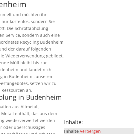
denheim
ammelt und möchten ihn
t nur kostenlos, sondern Sie
ott. Die Schrottabholung
en Service, sondern auch eine
geordnetes Recycling Budenheim
 und der darauf folgenden
die Wiederverwendung gebildet.
ende Müll bleibt bis zur
udenheim und landet nicht
ung in Budenheim , unserem
Festangebotes, setzen wir zu
 Ressourcen an.
bholung in Budenheim
ation aus Altmetall,
 Metall enthält, das aus dem
ung wiederverwertet werden
Inhalte:
ör oder überschüssiges
Inhalte
Verbergen