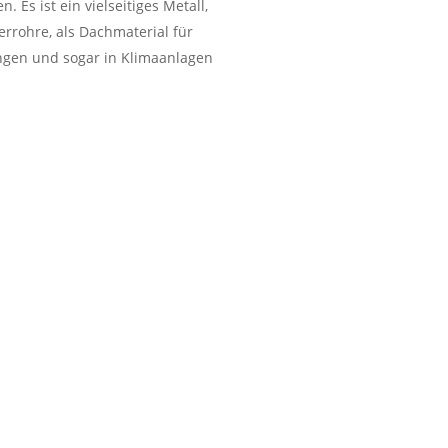
Es ist ein vielseitiges Metall,
rrohre, als Dachmaterial für
ungen und sogar in Klimaanlagen
otthandel inkl. kostenlose
denheim
FEN ALLE ARTEN VON
T
chrott den wir entgegennehmen:
t, Messing Eisen und Kupfer
nt
Frage