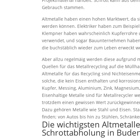
Projektmaterial handelt. Schrott kann aus de
Gebrauch stammen.
Altmetalle haben einen hohen Marktwert, da 
werden können. Elektriker haben zum Beispiel
Klempner haben wahrscheinlich Kupferrohre
verwendet, und sogar Bauunternehmen haben B
die buchstäblich wieder zum Leben erweckt w
Aber allzu regelmäig werden diese aufgrund
Quellen für das Metallrecycling auf die Müllha
Altmetalle für das Recycling sind Nichteisenme
solche, die kein Eisen enthalten und korrosion
Kupfer, Messing, Aluminium, Zink, Magnesium, 
Eisenhaltige Metalle sind für Metallrecycler w
trotzdem einen gewissen Wert zurückgewinne
Dazu gehören Metalle wie Stahl und Eisen. Stah
finden; von Autos bis hin zu Stühlen, Schränk
Die wichtigsten Altmetall
Schrottabholung in Bude