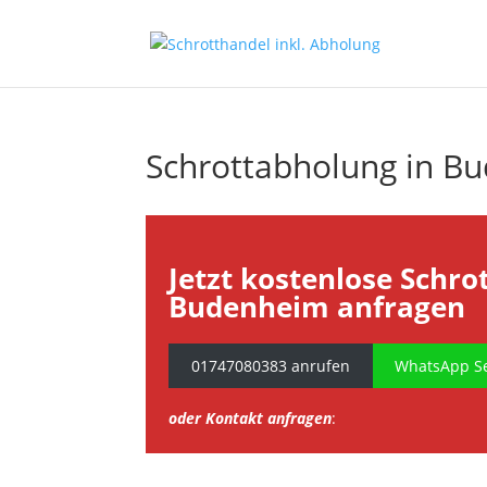
Schrottabholung in B
Jetzt kostenlose Schro
Budenheim anfragen
01747080383 anrufen
WhatsApp Se
oder Kontakt anfragen
: