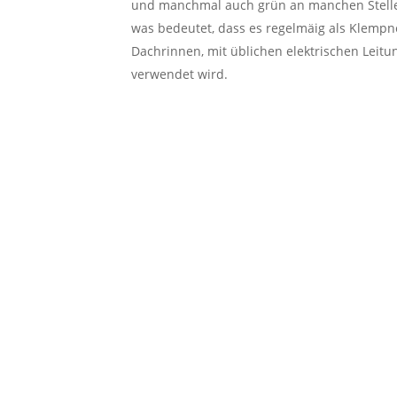
und manchmal auch grün an manchen Stellen. 
was bedeutet, dass es regelmäig als Klempne
Dachrinnen, mit üblichen elektrischen Leit
verwendet wird.
So funktioniert der Schr
Schrottabholung in Bu
ABHOLUNG VON SCHROTT
WIR KAU
DIREKT VOR DER HAUSTR
SCHROT
Kein Stress, einfach Termin
Weiteren S
vereinbaren und Schrott
Kabelschrot
bequem abholen lassen
ut