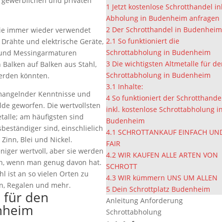
m gewerblichen und privaten
1
Jetzt kostenlose Schrotthandel in
Abholung in Budenheim anfragen
2
Der Schrotthandel in Budenhei
sie immer wieder verwendet
2.1
So funktioniert die
 Drähte und elektrische Geräte,
Schrottabholung in Budenheim
 und Messingarmaturen
3
Die wichtigsten Altmetalle für d
alken auf Balken aus Stahl,
Schrottabholung in Budenheim
erden könnten.
3.1
Inhalte:
 mangelnder Kenntnisse und
4
So funktioniert der Schrotthande
lde geworfen. Die wertvollsten
inkl. kostenlose Schrottabholung i
talle; am häufigsten sind
Budenheim
sbeständiger sind, einschlielich
4.1
SCHROTTANKAUF EINFACH UN
Zinn, Blei und Nickel.
FAIR
eniger wertvoll, aber sie werden
4.2
WIR KAUFEN ALLE ARTEN VON
n, wenn man genug davon hat.
SCHROTT
l ist an so vielen Orten zu
4.3
WIR kümmern UNS UM ALLEN
en, Regalen und mehr.
5
Dein Schrottplatz Budenheim
e für den
Anleitung Anforderung
nheim
Schrottabholung