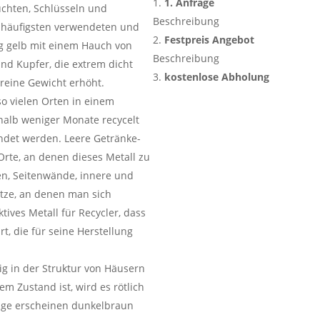
1. Anfrage
euchten, Schlüsseln und
Beschreibung
 häufigsten verwendeten und
Festpreis Angebot
g gelb mit einem Hauch von
Beschreibung
und Kupfer, die extrem dicht
kostenlose Abholung
 reine Gewicht erhöht.
so vielen Orten in einem
rhalb weniger Monate recycelt
ndet werden. Leere Getränke-
Orte, an denen dieses Metall zu
en, Seitenwände, innere und
tze, an denen man sich
tives Metall für Recycler, dass
t, die für seine Herstellung
äig in der Struktur von Häusern
em Zustand ist, wird es rötlich
läge erscheinen dunkelbraun