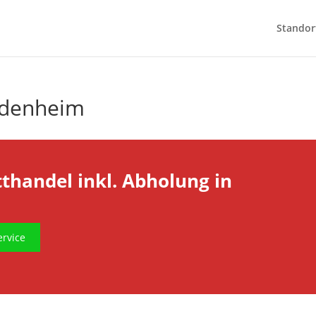
Standor
udenheim
tthandel inkl. Abholung in
rvice