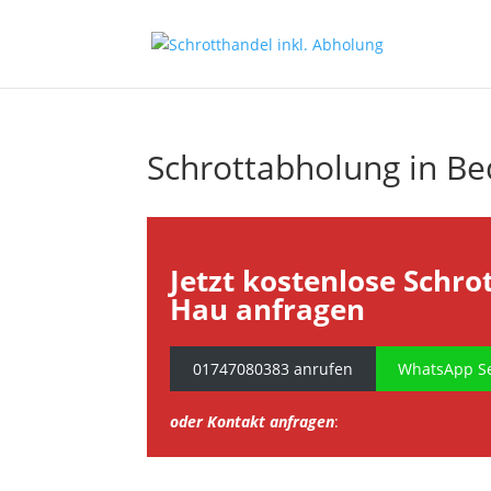
Schrottabholung in B
Jetzt kostenlose Schro
Hau anfragen
01747080383 anrufen
WhatsApp Se
oder Kontakt anfragen
: