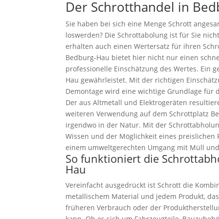
Der Schrotthandel in Be
Sie haben bei sich eine Menge Schrott anges
loswerden? Die Schrottabolung ist für Sie nich
erhalten auch einen Wertersatz für ihren Schr
Bedburg-Hau bietet hier nicht nur einen schne
professionelle Einschätzung des Wertes. Ein 
Hau gewährleistet. Mit der richtigen Einschä
Demontage wird eine wichtige Grundlage für 
Der aus Altmetall und Elektrogeräten resultier
weiteren Verwendung auf dem Schrottplatz Be
irgendwo in der Natur. Mit der Schrottabholu
Wissen und der Möglichkeit eines preislichen 
einem umweltgerechten Umgang mit Müll und
So funktioniert die Schrottab
Hau
Vereinfacht ausgedrückt ist Schrott die Kombin
metallischem Material und jedem Produkt, das
früheren Verbrauch oder der Produktherstell
kann. Ob es sich um Fahrzeugteile, Bauzubeh