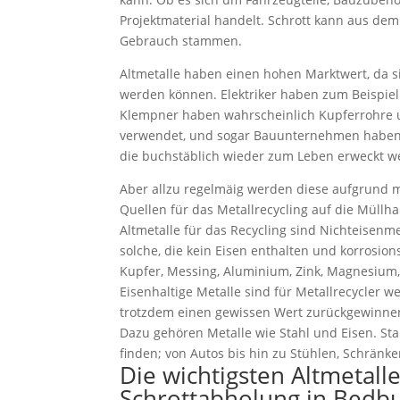
Projektmaterial handelt. Schrott kann aus de
Gebrauch stammen.
Altmetalle haben einen hohen Marktwert, da 
werden können. Elektriker haben zum Beispiel
Klempner haben wahrscheinlich Kupferrohre
verwendet, und sogar Bauunternehmen haben B
die buchstäblich wieder zum Leben erweckt w
Aber allzu regelmäig werden diese aufgrund
Quellen für das Metallrecycling auf die Müllha
Altmetalle für das Recycling sind Nichteisenme
solche, die kein Eisen enthalten und korrosion
Kupfer, Messing, Aluminium, Zink, Magnesium, 
Eisenhaltige Metalle sind für Metallrecycler w
trotzdem einen gewissen Wert zurückgewinne
Dazu gehören Metalle wie Stahl und Eisen. Stah
finden; von Autos bis hin zu Stühlen, Schränk
Die wichtigsten Altmetall
Schrottabholung in Bedb