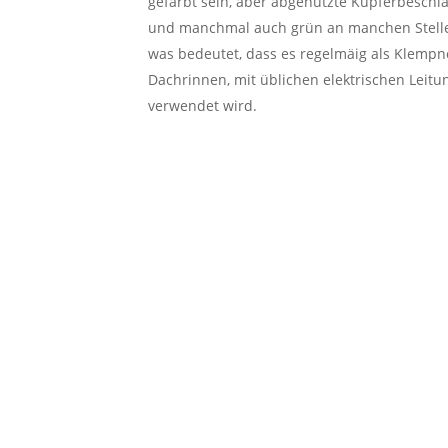
gefärbt sein, aber abgenutzte Kupferbesch
und manchmal auch grün an manchen Stellen. 
was bedeutet, dass es regelmäig als Klempne
Dachrinnen, mit üblichen elektrischen Leit
verwendet wird.
So funktioniert der Schr
Schrottabholung in Be
ABHOLUNG VON SCHROTT
WIR KAU
DIREKT VOR DER HAUSTR
SCHROT
Kein Stress, einfach Termin
Weiteren S
vereinbaren und Schrott
Kabelschrot
bequem abholen lassen
ut