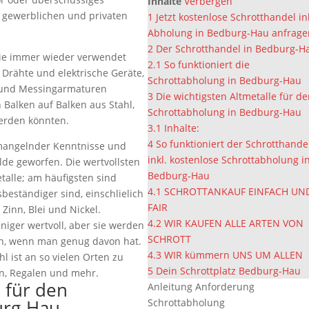
Inhalte
Verbergen
m gewerblichen und privaten
1
Jetzt kostenlose Schrotthandel in
Abholung in Bedburg-Hau anfrage
2
Der Schrotthandel in Bedburg-H
sie immer wieder verwendet
2.1
So funktioniert die
 Drähte und elektrische Geräte,
Schrottabholung in Bedburg-Hau
 und Messingarmaturen
3
Die wichtigsten Altmetalle für d
alken auf Balken aus Stahl,
Schrottabholung in Bedburg-Hau
erden könnten.
3.1
Inhalte:
4
So funktioniert der Schrotthande
 mangelnder Kenntnisse und
inkl. kostenlose Schrottabholung i
lde geworfen. Die wertvollsten
Bedburg-Hau
talle; am häufigsten sind
4.1
SCHROTTANKAUF EINFACH UN
sbeständiger sind, einschlielich
FAIR
Zinn, Blei und Nickel.
4.2
WIR KAUFEN ALLE ARTEN VON
eniger wertvoll, aber sie werden
SCHROTT
n, wenn man genug davon hat.
4.3
WIR kümmern UNS UM ALLEN
l ist an so vielen Orten zu
5
Dein Schrottplatz Bedburg-Hau
en, Regalen und mehr.
e für den
Anleitung Anforderung
urg-Hau
Schrottabholung