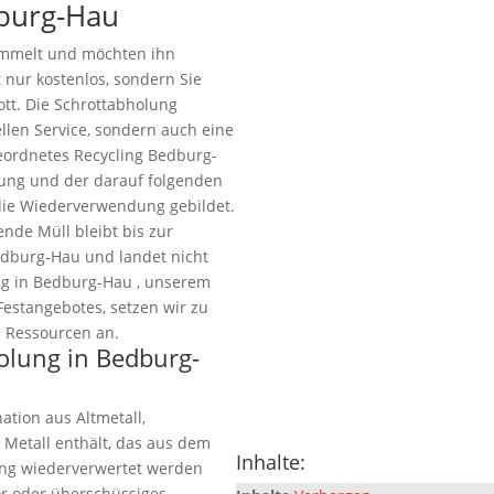
dburg-Hau
ammelt und möchten ihn
t nur kostenlos, sondern Sie
ott. Die Schrottabholung
llen Service, sondern auch eine
geordnetes Recycling Bedburg-
tzung und der darauf folgenden
die Wiederverwendung gebildet.
ende Müll bleibt bis zur
dburg-Hau und landet nicht
ng in Bedburg-Hau , unserem
Festangebotes, setzen wir zu
 Ressourcen an.
holung in Bedburg-
ation aus Altmetall,
 Metall enthält, das aus dem
Inhalte:
ung wiederverwertet werden
ör oder überschüssiges