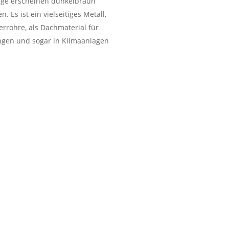
läge erscheinen dunkelbraun
Es ist ein vielseitiges Metall,
rrohre, als Dachmaterial für
ungen und sogar in Klimaanlagen
otthandel inkl. kostenlose
dburg-Hau
FEN ALLE ARTEN VON
T
chrott den wir entgegennehmen:
t, Messing Eisen und Kupfer
nt