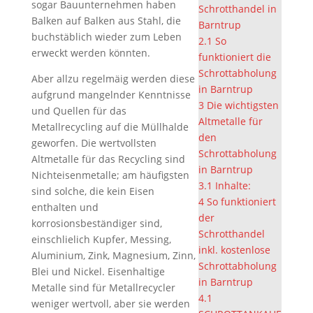
sogar Bauunternehmen haben
Schrotthandel in
Balken auf Balken aus Stahl, die
Barntrup
buchstäblich wieder zum Leben
2.1
So
erweckt werden könnten.
funktioniert die
Schrottabholung
Aber allzu regelmäig werden diese
in Barntrup
aufgrund mangelnder Kenntnisse
3
Die wichtigsten
und Quellen für das
Altmetalle für
Metallrecycling auf die Müllhalde
den
geworfen. Die wertvollsten
Schrottabholung
Altmetalle für das Recycling sind
in Barntrup
Nichteisenmetalle; am häufigsten
3.1
Inhalte:
sind solche, die kein Eisen
4
So funktioniert
enthalten und
der
korrosionsbeständiger sind,
Schrotthandel
einschlielich Kupfer, Messing,
inkl. kostenlose
Aluminium, Zink, Magnesium, Zinn,
Schrottabholung
Blei und Nickel. Eisenhaltige
in Barntrup
Metalle sind für Metallrecycler
4.1
weniger wertvoll, aber sie werden