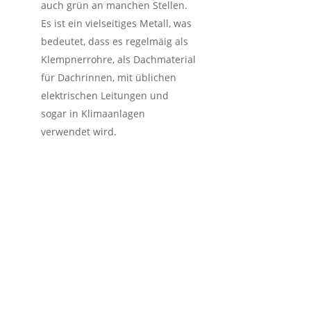
auch grün an manchen Stellen.
Es ist ein vielseitiges Metall, was
bedeutet, dass es regelmäig als
Klempnerrohre, als Dachmaterial
für Dachrinnen, mit üblichen
elektrischen Leitungen und
sogar in Klimaanlagen
verwendet wird.
So funktioniert der
Schrotthandel inkl.
kostenlose
Schrottabholung in
Barntrup