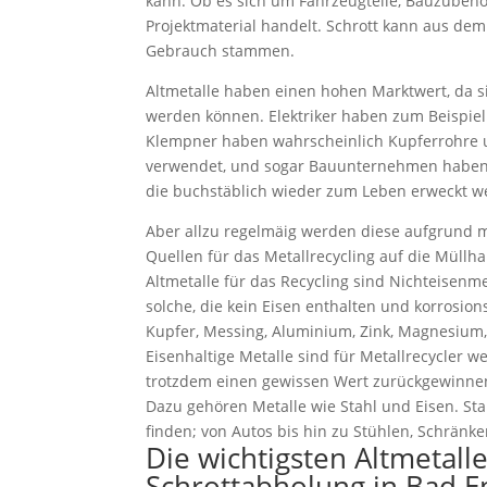
kann. Ob es sich um Fahrzeugteile, Bauzubeh
Projektmaterial handelt. Schrott kann aus de
Gebrauch stammen.
Altmetalle haben einen hohen Marktwert, da 
werden können. Elektriker haben zum Beispiel
Klempner haben wahrscheinlich Kupferrohre
verwendet, und sogar Bauunternehmen haben B
die buchstäblich wieder zum Leben erweckt w
Aber allzu regelmäig werden diese aufgrund
Quellen für das Metallrecycling auf die Müllha
Altmetalle für das Recycling sind Nichteisenme
solche, die kein Eisen enthalten und korrosion
Kupfer, Messing, Aluminium, Zink, Magnesium, 
Eisenhaltige Metalle sind für Metallrecycler w
trotzdem einen gewissen Wert zurückgewinne
Dazu gehören Metalle wie Stahl und Eisen. Stah
finden; von Autos bis hin zu Stühlen, Schränk
Die wichtigsten Altmetall
Schrottabholung in Bad E