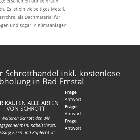
läge erscheinen dunkelbraun
Es ist ein vielseitiges Metall,
rrohre, als Dachmaterial für
ungen und sogar in Klimaanlagen
r Schrotthandel inkl. kostenlose
bholung in Bad Emstal
Frage
Antwort
R KAUFEN ALLE ARTEN
Frage
VON SCHROTT
Antwort
Weiteren Schrott den wir
Frage
tgegennehmen: Kabelschrott,
Antwort
ssing Eisen und Kupfer
nt ut