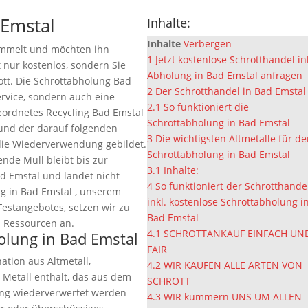
 Emstal
Inhalte:
Inhalte
Verbergen
ammelt und möchten ihn
1
Jetzt kostenlose Schrotthandel in
t nur kostenlos, sondern Sie
Abholung in Bad Emstal anfragen
ott. Die Schrottabholung Bad
2
Der Schrotthandel in Bad Emstal
ervice, sondern auch eine
2.1
So funktioniert die
geordnetes Recycling Bad Emstal
Schrottabholung in Bad Emstal
 und der darauf folgenden
3
Die wichtigsten Altmetalle für d
die Wiederverwendung gebildet.
Schrottabholung in Bad Emstal
ende Müll bleibt bis zur
3.1
Inhalte:
d Emstal und landet nicht
4
So funktioniert der Schrotthande
ng in Bad Emstal , unserem
inkl. kostenlose Schrottabholung i
Festangebotes, setzen wir zu
Bad Emstal
 Ressourcen an.
4.1
SCHROTTANKAUF EINFACH UN
holung in Bad Emstal
FAIR
ation aus Altmetall,
4.2
WIR KAUFEN ALLE ARTEN VON
 Metall enthält, das aus dem
SCHROTT
ung wiederverwertet werden
4.3
WIR kümmern UNS UM ALLEN