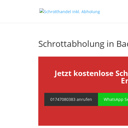
Schrottabholung in Ba
Jetzt kostenlose Sc
E
01747080383 anrufen
WhatsApp Se