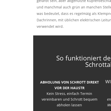
gefärbt sein, aber abgenutzte Kupferbesch
und manchmal auch grün an manchen Stellen. 
was bedeutet, dass es regelmäig als Klempne
Dachrinnen, mit üblichen elektrischen Leit
verwendet wird.
So funktioniert de
Schrotta
WI
ABHOLUNG VON SCHROTT DIREKT
VOR DER HAUSTR
Kein Stress, einfach Termin
vereinbaren und Schrott bequem
en
abholen lassen
Me