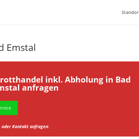
Standor
d Emstal
hrotthandel inkl. Abholung in Bad
mstal anfragen
rvice
oder Kontakt anfragen
: