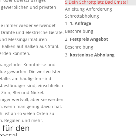
ör oder überschüssiges
5
Dein Schrottplatz Bad Emstal
m gewerblichen und privaten
Anleitung Anforderung
Schrottabholung
1. Anfrage
sie immer wieder verwendet
Beschreibung
 Drähte und elektrische Geräte,
Festpreis Angebot
 und Messingarmaturen
alken auf Balken aus Stahl,
Beschreibung
erden könnten.
kostenlose Abholung
 mangelnder Kenntnisse und
lde geworfen. Die wertvollsten
talle; am häufigsten sind
sbeständiger sind, einschlielich
Zinn, Blei und Nickel.
eniger wertvoll, aber sie werden
n, wenn man genug davon hat.
l ist an so vielen Orten zu
en, Regalen und mehr.
e für den
mstal