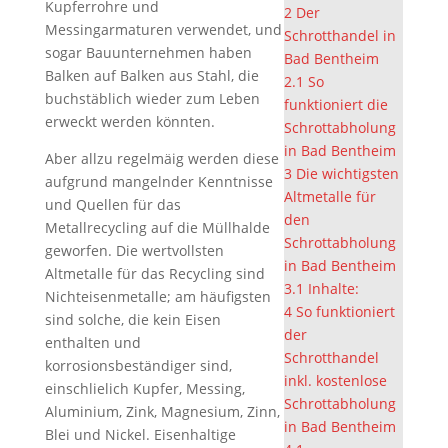
Kupferrohre und
2
Der
Messingarmaturen verwendet, und
Schrotthandel in
sogar Bauunternehmen haben
Bad Bentheim
Balken auf Balken aus Stahl, die
2.1
So
buchstäblich wieder zum Leben
funktioniert die
erweckt werden könnten.
Schrottabholung
in Bad Bentheim
Aber allzu regelmäig werden diese
3
Die wichtigsten
aufgrund mangelnder Kenntnisse
Altmetalle für
und Quellen für das
den
Metallrecycling auf die Müllhalde
Schrottabholung
geworfen. Die wertvollsten
in Bad Bentheim
Altmetalle für das Recycling sind
3.1
Inhalte:
Nichteisenmetalle; am häufigsten
4
So funktioniert
sind solche, die kein Eisen
der
enthalten und
Schrotthandel
korrosionsbeständiger sind,
inkl. kostenlose
einschlielich Kupfer, Messing,
Schrottabholung
Aluminium, Zink, Magnesium, Zinn,
in Bad Bentheim
Blei und Nickel. Eisenhaltige