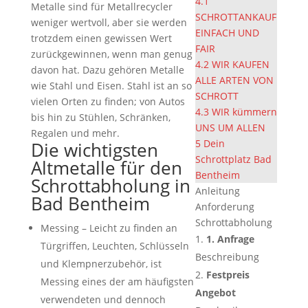
4.1
Metalle sind für Metallrecycler
SCHROTTANKAUF
weniger wertvoll, aber sie werden
EINFACH UND
trotzdem einen gewissen Wert
FAIR
zurückgewinnen, wenn man genug
4.2
WIR KAUFEN
davon hat. Dazu gehören Metalle
ALLE ARTEN VON
wie Stahl und Eisen. Stahl ist an so
SCHROTT
vielen Orten zu finden; von Autos
4.3
WIR kümmern
bis hin zu Stühlen, Schränken,
UNS UM ALLEN
Regalen und mehr.
5
Dein
Die wichtigsten
Schrottplatz Bad
Altmetalle für den
Bentheim
Schrottabholung in
Anleitung
Bad Bentheim
Anforderung
Schrottabholung
Messing – Leicht zu finden an
1. Anfrage
Türgriffen, Leuchten, Schlüsseln
Beschreibung
und Klempnerzubehör, ist
Festpreis
Messing eines der am häufigsten
Angebot
verwendeten und dennoch