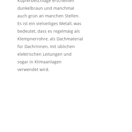
Kupferbeschläge erscheinen
dunkelbraun und manchmal
auch grün an manchen Stellen.
Es ist ein vielseitiges Metall, was
bedeutet, dass es regelmäig als
Klempnerrohre, als Dachmaterial
für Dachrinnen, mit üblichen
elektrischen Leitungen und
sogar in Klimaanlagen
verwendet wird.
So funktioniert der
Schrotthandel inkl.
kostenlose
Schrottabholung in Bad