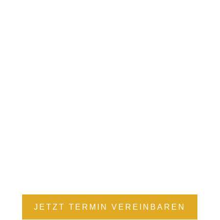
Weiteren Schrott den wir entgegennehmen: •
Kabelschrott, • Messing • Eisen • und Kupfer
nt ut
SCHROTT IMPORT UND EXPOERT
Wir übernehmen auch den AnVerkauf von
Unfallwagen oder verschrotten Ihr Auto
JETZT TERMIN VEREINBAREN