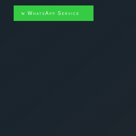
WhatsApp Service
kostenlose
Schrottabholung
Bergisch Gladbach
anfragen:
Schrottankauf
Schrottabholung
Schrottcontainer