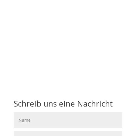
Sonntag: 10:00 – 20:00
ODER 24/7 HOTLINE:
01747080383
Folgen
Folgen
Folgen
Schreib uns eine Nachricht