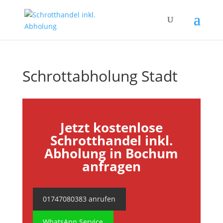
Schrottabholung Stadt
Jetzt kostenlose
Schrotthandel inkl.
Abholung in Bochum
anfragen
01747080383 anrufen
WhatsApp Service